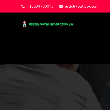
+13594780073
artful@outlook.com